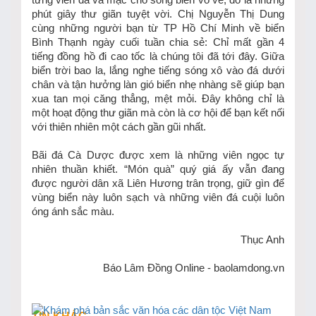
phút giây thư giãn tuyệt vời. Chị Nguyễn Thị Dung
cùng những người bạn từ TP Hồ Chí Minh về biển
Bình Thạnh ngày cuối tuần chia sẻ: Chỉ mất gần 4
tiếng đồng hồ đi cao tốc là chúng tôi đã tới đây. Giữa
biển trời bao la, lắng nghe tiếng sóng xô vào đá dưới
chân và tận hưởng làn gió biển nhẹ nhàng sẽ giúp bạn
xua tan mọi căng thẳng, mệt mỏi. Đây không chỉ là
một hoạt động thư giãn mà còn là cơ hội để bạn kết nối
với thiên nhiên một cách gần gũi nhất.
Bãi đá Cà Dược được xem là những viên ngọc tự
nhiên thuần khiết. “Món quà” quý giá ấy vẫn đang
được người dân xã Liên Hương trân trọng, giữ gìn để
vùng biển này luôn sạch và những viên đá cuội luôn
óng ánh sắc màu.
Thục Anh
Báo Lâm Đồng Online - baolamdong.vn