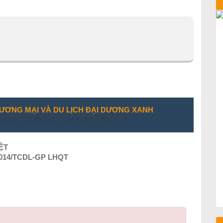
THƯƠNG MẠI VÀ DU LỊCH ĐẠI DƯƠNG XANH
E AND TOURISM COMPANY LIMITED
ỆT
/2014/TCDL-GP LHQT