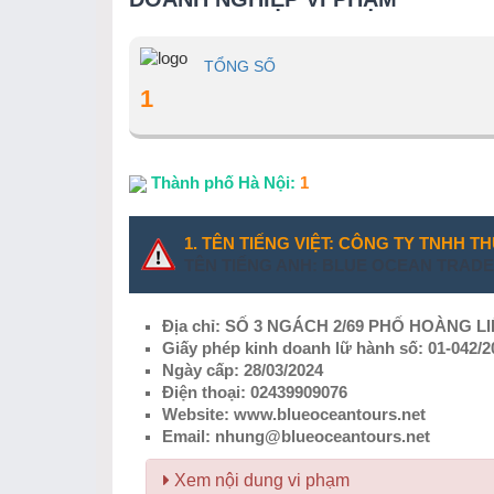
TỔNG SỐ
1
Thành phố Hà Nội:
1
1. TÊN TIẾNG VIỆT: CÔNG TY TNHH 
TÊN TIẾNG ANH: BLUE OCEAN TRAD
Địa chỉ: SỐ 3 NGÁCH 2/69 PHỐ HOÀNG LI
Giấy phép kinh doanh lữ hành số: 01-042
Ngày cấp: 28/03/2024
Điện thoại: 02439909076
Website: www.blueoceantours.net
Email: nhung@blueoceantours.net
Xem nội dung vi phạm