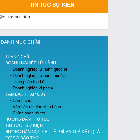
TIN TỨC SỰ KIỆN
DANH MỤC CHÍNH
TRANG CHỦ
DOANH NGHIỆP LỮ HÀNH
Doanh nghiệp lữ hành quốc tế
Doanh nghiệp lữ hành nội địa
Thông báo thu hồi
Doanh nghiệp vi phạm
VĂN BẢN PHÁP QUY
Chính sách
Văn bản chỉ đạo điều hành
Chính sách hỗ trợ
HƯỚNG DẪN THỦ TỤC
TIN TỨC - SỰ KIỆN
HƯỚNG DẪN NỘP PHÍ, LỆ PHÍ VÀ TRẢ KẾT QUẢ
CƠ SỞ ĐÀO TẠO