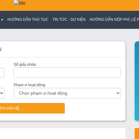
Y
HƯỚNG DẪN THỦ TỤC
TIN TỨC - SỰ KIỆN
HƯỚNG DẪN NỘP PHÍ, LỆ P
N
Số giấy phép
Phạm vi hoạt động
Tìm kiếm