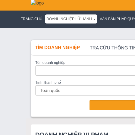
TRANG CHỦ
DOANH NGHIỆP LỮ HÀNH
VĂN BẢN PHÁP QU
TÌM DOANH NGHIỆP
TRA CỨU THÔNG TI
Tên doanh nghiệp
Tỉnh, thành phố
DOANH NGHIỆP VI PHẠM