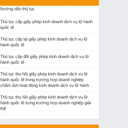
ĐH Khoa học Xã hội và Nhân văn Hà Nội về việc
dừng tổ chức thi cấp chứng chỉ nghiệp vụ hướng
dẫn du lịch và chứng chỉ nghiệp vụ điều hành du
Thủ tục cấp giấy phép kinh doanh dịch vụ lữ hành
lịch từ ngày 25/12/2025
quốc tế
Thu hồi Giấy phép kinh doanh lữ hành Quốc tế
của Công ty TNHH PSL Vina
Thủ tục cấp lại giấy phép kinh doanh dịch vụ lữ
hành quốc tế
Cục Du lịch quốc gia Việt Nam ban hành văn bản
về việc hướng dẫn việc cấp thẻ hướng dẫn viên
Thủ tục cấp đổi giấy phép kinh doanh dịch vụ lữ
du lịch và giấy phép kinh doanh dịch vụ lữ hành
hành quốc tế
nội địa khi thực hiện sắp xếp đơn vị hành chính.
Thủ tục thu hồi giấy phép kinh doanh dịch vụ lữ
hành quốc tế trong trường hợp doanh nghiệp
chấm dứt hoạt động kinh doanh dịch vụ lữ hành
Thủ tục thu hồi giấy phép kinh doanh dịch vụ lữ
hành quốc tế trong trường hợp doanh nghiệp giải
thể