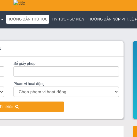
Y
HƯỚNG DẪN THỦ TỤC
TIN TỨC - SỰ KIỆN
HƯỚNG DẪN NỘP PHÍ, LỆ P
N
Số giấy phép
Phạm vi hoạt động
Tìm kiếm