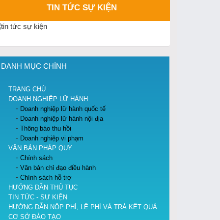
TIN TỨC SỰ KIỆN
DANH MỤC CHÍNH
TRANG CHỦ
DOANH NGHIỆP LỮ HÀNH
Doanh nghiệp lữ hành quốc tế
Doanh nghiệp lữ hành nội địa
Thông báo thu hồi
Doanh nghiệp vi phạm
VĂN BẢN PHÁP QUY
Chính sách
Văn bản chỉ đạo điều hành
Chính sách hỗ trợ
HƯỚNG DẪN THỦ TỤC
TIN TỨC - SỰ KIỆN
HƯỚNG DẪN NỘP PHÍ, LỆ PHÍ VÀ TRẢ KẾT QUẢ
CƠ SỞ ĐÀO TẠO