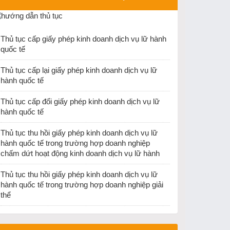
ĐH Khoa học Xã hội và Nhân văn Hà Nội về việc
dừng tổ chức thi cấp chứng chỉ nghiệp vụ hướng
dẫn du lịch và chứng chỉ nghiệp vụ điều hành du
Thủ tục cấp giấy phép kinh doanh dịch vụ lữ hành
lịch từ ngày 25/12/2025
quốc tế
Thu hồi Giấy phép kinh doanh lữ hành Quốc tế
của Công ty TNHH PSL Vina
Thủ tục cấp lại giấy phép kinh doanh dịch vụ lữ
hành quốc tế
Cục Du lịch quốc gia Việt Nam ban hành văn bản
về việc hướng dẫn việc cấp thẻ hướng dẫn viên
Thủ tục cấp đổi giấy phép kinh doanh dịch vụ lữ
du lịch và giấy phép kinh doanh dịch vụ lữ hành
hành quốc tế
nội địa khi thực hiện sắp xếp đơn vị hành chính.
Thủ tục thu hồi giấy phép kinh doanh dịch vụ lữ
hành quốc tế trong trường hợp doanh nghiệp
chấm dứt hoạt động kinh doanh dịch vụ lữ hành
Thủ tục thu hồi giấy phép kinh doanh dịch vụ lữ
hành quốc tế trong trường hợp doanh nghiệp giải
thể