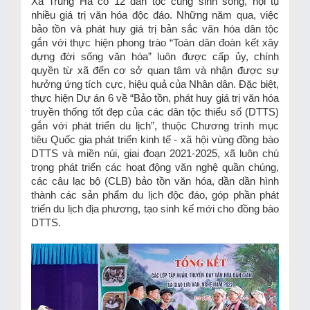
Xã Trung Hà có 12 dân tộc cùng sinh sống, hội tụ
nhiều giá trị văn hóa độc đáo. Những năm qua, việc
bảo tồn và phát huy giá trị bản sắc văn hóa dân tộc
gắn với thực hiện phong trào “Toàn dân đoàn kết xây
dựng đời sống văn hóa” luôn được cấp ủy, chính
quyền từ xã đến cơ sở quan tâm và nhận được sự
hưởng ứng tích cực, hiệu quả của Nhân dân. Đặc biệt,
thực hiện Dự án 6 về “Bảo tồn, phát huy giá trị văn hóa
truyền thống tốt đẹp của các dân tộc thiểu số (DTTS)
gắn với phát triển du lịch”, thuộc Chương trình mục
tiêu Quốc gia phát triển kinh tế - xã hội vùng đồng bào
DTTS và miền núi, giai đoạn 2021-2025, xã luôn chú
trọng phát triển các hoạt động văn nghệ quần chúng,
các câu lạc bộ (CLB) bảo tồn văn hóa, dần dần hình
thành các sản phẩm du lịch độc đáo, góp phần phát
triển du lịch địa phương, tạo sinh kế mới cho đồng bào
DTTS.