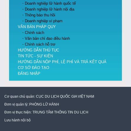
Doanh nghiệp lữ hành quốc tế
Doanh nghiệp lữ hành nội địa
Thông báo thu hồi
Doanh nghiệp vi phạm
VĂN BẢN PHÁP QUY
Chính sách
Văn bản chỉ đạo điều hành
Chính sách hỗ trợ
HƯỚNG DẪN THỦ TỤC
TIN TỨC - SỰ KIỆN
HƯỚNG DẪN NỘP PHÍ, LỆ PHÍ VÀ TRẢ KẾT QUẢ
CƠ SỞ ĐÀO TẠO
ĐĂNG NHẬP
Cơ quan chủ quản:
CỤC DU LỊCH QUỐC GIA VIỆT NAM
Đơn vị quản lý:
PHÒNG LỮ HÀNH
Đơn vị thực hiện:
TRUNG TÂM THÔNG TIN DU LỊCH
Lưu hành nội bộ