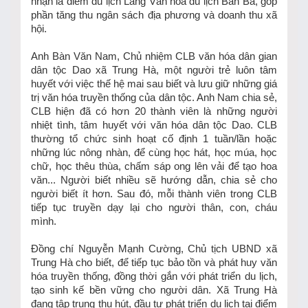
nhận là điểm du lịch Làng Văn hóa du lịch Bản Ba, góp
phần tăng thu ngân sách địa phương và doanh thu xã
hội.
Anh Bàn Văn Nam, Chủ nhiệm CLB văn hóa dân gian
dân tộc Dao xã Trung Hà, một người trẻ luôn tâm
huyết với việc thế hệ mai sau biết và lưu giữ những giá
trị văn hóa truyền thống của dân tộc. Anh Nam chia sẻ,
CLB hiện đã có hơn 20 thành viên là những người
nhiệt tình, tâm huyết với văn hóa dân tộc Dao. CLB
thường tổ chức sinh hoạt cố định 1 tuần/lần hoặc
những lúc nông nhàn, để cùng học hát, học múa, học
chữ, học thêu thùa, chấm sáp ong lên vải để tạo hoa
văn... Người biết nhiều sẽ hướng dẫn, chia sẻ cho
người biết ít hơn. Sau đó, mỗi thành viên trong CLB
tiếp tục truyền dạy lại cho người thân, con, cháu
mình.
Đồng chí Nguyễn Mạnh Cường, Chủ tịch UBND xã
Trung Hà cho biết, để tiếp tục bảo tồn và phát huy văn
hóa truyền thống, đồng thời gắn với phát triển du lịch,
tạo sinh kế bền vững cho người dân. Xã Trung Hà
đang tập trung thu hút, đầu tư phát triển du lịch tại điểm