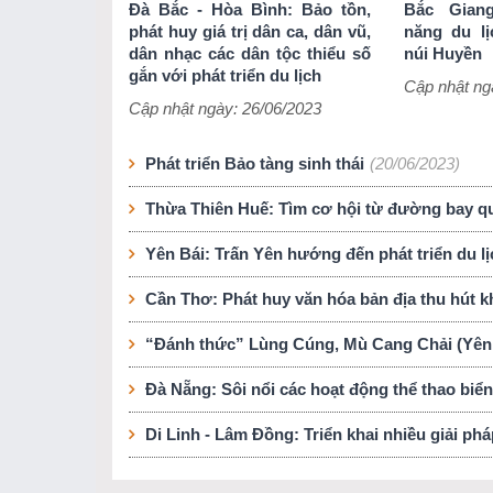
Đà Bắc - Hòa Bình: Bảo tồn,
Bắc Giang
phát huy giá trị dân ca, dân vũ,
năng du l
dân nhạc các dân tộc thiểu số
núi Huyền
gắn với phát triển du lịch
Cập nhật ng
Cập nhật ngày: 26/06/2023
Phát triển Bảo tàng sinh thái
(20/06/2023)
Thừa Thiên Huế: Tìm cơ hội từ đường bay q
Yên Bái: Trấn Yên hướng đến phát triển du l
Cần Thơ: Phát huy văn hóa bản địa thu hút k
“Đánh thức” Lùng Cúng, Mù Cang Chải (Yên
Đà Nẵng: Sôi nổi các hoạt động thể thao biển
Di Linh - Lâm Đồng: Triển khai nhiều giải pháp