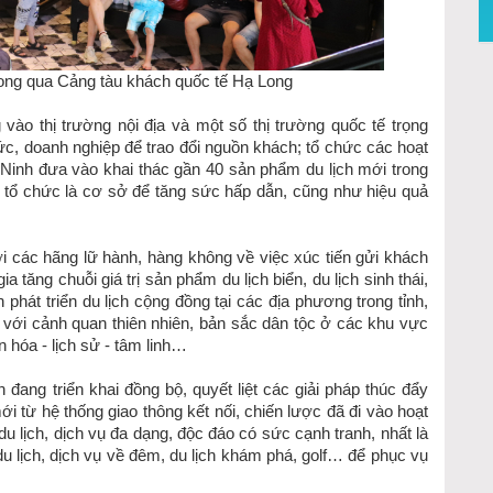
ong qua Cảng tàu khách quốc tế Hạ Long
vào thị trường nội địa và một số thị trường quốc tế trọng
ức, doanh nghiệp để trao đổi nguồn khách; tổ chức các hoạt
g Ninh đưa vào khai thác gần 40 sản phẩm du lịch mới trong
tổ chức là cơ sở để tăng sức hấp dẫn, cũng như hiệu quả
 các hãng lữ hành, hàng không về việc xúc tiến gửi khách
tăng chuỗi giá trị sản phẩm du lịch biển, du lịch sinh thái,
phát triển du lịch cộng đồng tại các địa phương trong tỉnh,
ắn với cảnh quan thiên nhiên, bản sắc dân tộc ở các khu vực
n hóa - lịch sử - tâm linh…
 đang triển khai đồng bộ, quyết liệt các giải pháp thúc đẩy
ế mới từ hệ thống giao thông kết nối, chiến lược đã đi vào hoạt
u lịch, dịch vụ đa dạng, độc đáo có sức cạnh tranh, nhất là
 lịch, dịch vụ về đêm, du lịch khám phá, golf… để phục vụ