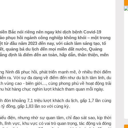
miền Bắc nói riêng nên ngay khi dịch bệnh Covid-19
ào phục hồi ngành công nghiệp không khói – một trong
t từ đầu năm 2023 đến nay, với cách làm sáng tạo, tổ
kết, quảng bá du lịch đến mọi miền đất nước, Quảng
ng định là điểm đến an toàn, hấp dẫn, thân thiện, mến
ng Ninh đã phục hồi, phát triển mạnh mẽ, ở nhiều thời điểm
iễn ra. Với sự đa dạng về điểm đến như du lịch tâm linh, du
lịch vùng cao - biên giới…, cùng phong phú về hoạt động trải
 thu hút hàng chục nghìn lượt khách tham quan mỗi ngày.
 đón khoảng 7,1 triệu lượt khách du lịch, gấp 1,7 lần cùng
 tỷ đồng, gấp 1,83 lần so với cùng kỳ.
iếu điện, nhưng nhờ sự quan tâm, chỉ đạo sát sao, kịp thời
lĩnh vực, khu vực có vai trò quan trọng, tác động và đóng