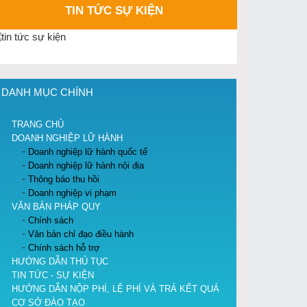
TIN TỨC SỰ KIỆN
DANH MỤC CHÍNH
TRANG CHỦ
DOANH NGHIỆP LỮ HÀNH
Doanh nghiệp lữ hành quốc tế
Doanh nghiệp lữ hành nội địa
Thông báo thu hồi
Doanh nghiệp vi phạm
VĂN BẢN PHÁP QUY
Chính sách
Văn bản chỉ đạo điều hành
Chính sách hỗ trợ
HƯỚNG DẪN THỦ TỤC
TIN TỨC - SỰ KIỆN
HƯỚNG DẪN NỘP PHÍ, LỆ PHÍ VÀ TRẢ KẾT QUẢ
CƠ SỞ ĐÀO TẠO