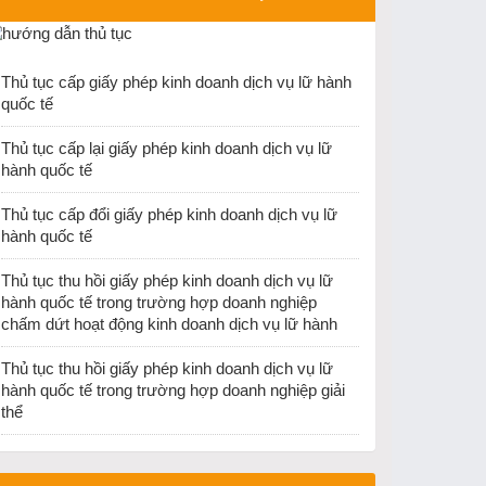
ĐH Khoa học Xã hội và Nhân văn Hà Nội về việc
dừng tổ chức thi cấp chứng chỉ nghiệp vụ hướng
dẫn du lịch và chứng chỉ nghiệp vụ điều hành du
Thủ tục cấp giấy phép kinh doanh dịch vụ lữ hành
lịch từ ngày 25/12/2025
quốc tế
Thu hồi Giấy phép kinh doanh lữ hành Quốc tế
của Công ty TNHH PSL Vina
Thủ tục cấp lại giấy phép kinh doanh dịch vụ lữ
hành quốc tế
Cục Du lịch quốc gia Việt Nam ban hành văn bản
về việc hướng dẫn việc cấp thẻ hướng dẫn viên
Thủ tục cấp đổi giấy phép kinh doanh dịch vụ lữ
du lịch và giấy phép kinh doanh dịch vụ lữ hành
hành quốc tế
nội địa khi thực hiện sắp xếp đơn vị hành chính.
Thủ tục thu hồi giấy phép kinh doanh dịch vụ lữ
hành quốc tế trong trường hợp doanh nghiệp
chấm dứt hoạt động kinh doanh dịch vụ lữ hành
Thủ tục thu hồi giấy phép kinh doanh dịch vụ lữ
hành quốc tế trong trường hợp doanh nghiệp giải
thể