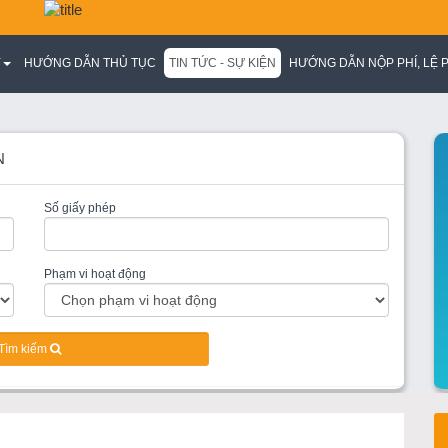
Y
HƯỚNG DẪN THỦ TỤC
TIN TỨC - SỰ KIỆN
HƯỚNG DẪN NỘP PHÍ, LỆ P
N
Số giấy phép
Phạm vi hoạt động
Tìm kiếm