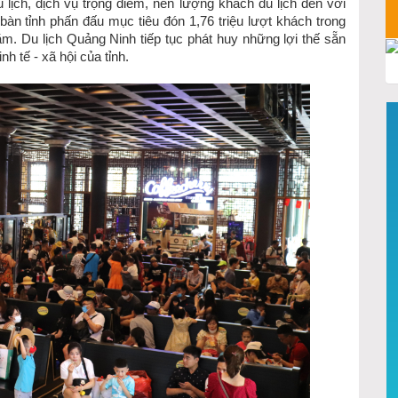
u lịch, dịch vụ trọng điểm, nên lượng khách du lịch đến với
àn tỉnh phấn đấu mục tiêu đón 1,76 triệu lượt khách trong
ăm. Du lịch Quảng Ninh tiếp tục phát huy những lợi thế sẵn
h tế - xã hội của tỉnh.