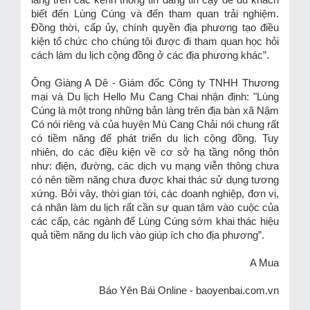
làng trên các kênh thông tin đáng tin cậy để du khách
biết đến Lùng Cúng và đến tham quan trải nghiệm.
Đồng thời, cấp ủy, chính quyền địa phương tạo điều
kiện tổ chức cho chúng tôi được đi tham quan học hỏi
cách làm du lịch cộng đồng ở các địa phương khác”.
Ông Giàng A Dê - Giám đốc Công ty TNHH Thương
mại và Du lịch Hello Mu Cang Chai nhận định: "Lùng
Cúng là một trong những bản làng trên địa bàn xã Nậm
Có nói riêng và của huyện Mù Cang Chải nói chung rất
có tiềm năng để phát triển du lịch cộng đồng. Tuy
nhiên, do các điều kiện về cơ sở hạ tầng nông thôn
như: điện, đường, các dịch vụ mạng viễn thông chưa
có nên tiềm năng chưa được khai thác sử dụng tương
xứng. Bởi vậy, thời gian tới, các doanh nghiệp, đơn vị,
cá nhân làm du lịch rất cần sự quan tâm vào cuộc của
các cấp, các ngành để Lùng Cúng sớm khai thác hiệu
quả tiềm năng du lịch vào giúp ích cho địa phương”.
A Mua
Báo Yên Bái Online - baoyenbai.com.vn