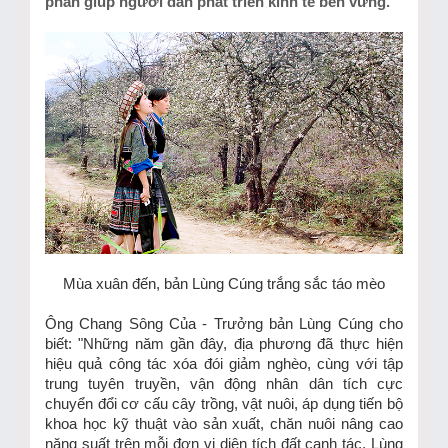
phần giúp người dân phát triển kinh tế bền vững.
Mùa xuân đến, bản Lùng Cúng trắng sắc táo mèo
Ông Chang Sông Của - Trưởng bản Lùng Cúng cho
biết: "Những năm gần đây, địa phương đã thực hiện
hiệu quả công tác xóa đói giảm nghèo, cùng với tập
trung tuyên truyền, vận động nhân dân tích cực
chuyển đổi cơ cấu cây trồng, vật nuôi, áp dụng tiến bộ
khoa học kỹ thuật vào sản xuất, chăn nuôi nâng cao
năng suất trên mỗi đơn vị diện tích đất canh tác. Lùng