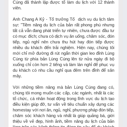
Cúng đã thành lập được tổ làm du lịch với 12 thành
viên.
Anh Chang A Kỷ - Tổ trưởng Tổ dịch vụ du lịch tâm
sự: "Tiềm năng du lịch của bản rất phong phú nhưng
tất cả vẫn đang phát triển tự nhiên, chưa được đầu tư
có mục đích; chưa có dịch vụ ăn uống, chăm sóc, đón
tiếp, ngủ nghỉ nên chưa thu hút hay đón tiếp được
nhiều du khách đến trải nghiệm. Hiện nay, chúng tôi
mới chỉ mở đường đi rút ngắn thời gian leo đỉnh Lùng
Cúng từ phía bản Lùng Cúng lên từ nửa ngày đi bộ
xuống chỉ còn hơn 2 tiếng và làm lán nghỉ để phục vụ
du khách có nhu cầu nghỉ qua đêm trên đỉnh để săn
mây.
Với những tiềm năng mà bản Lùng Cúng đang có,
chúng tôi mong muốn các cấp, các ngành, nhất là các
tổ chức, cá nhân hoạt động trong lĩnh vực du lịch tạo
điều kiện giúp đỡ, tư vấn về tiêu chuẩn xây dựng các
homestay với nơi ăn, ngủ, nghỉ, phương pháp đón tiếp,
chăm sóc khách hàng và nhất là giúp quảng bá, giới
thiệu về vẻ đẹp, hình ảnh, tiềm năng du lịch của bản