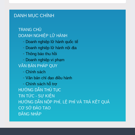
DANH MỤC CHÍNH
TRANG CHỦ
DOANH NGHIỆP LỮ HÀNH
Doanh nghiệp lữ hành quốc tế
Doanh nghiệp lữ hành nội địa
Thông báo thu hồi
Doanh nghiệp vi phạm
VĂN BẢN PHÁP QUY
Chính sách
Văn bản chỉ đạo điều hành
Chính sách hỗ trợ
HƯỚNG DẪN THỦ TỤC
TIN TỨC - SỰ KIỆN
HƯỚNG DẪN NỘP PHÍ, LỆ PHÍ VÀ TRẢ KẾT QUẢ
CƠ SỞ ĐÀO TẠO
ĐĂNG NHẬP