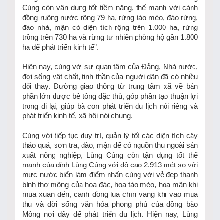
Cúng còn vận dụng tốt tiềm năng, thế mạnh với cánh
đồng ruộng nước rộng 79 ha, rừng táo mèo, đào rừng,
đào nhà, mận có diện tích rộng trên 1.000 ha, rừng
trồng trên 730 ha và rừng tự nhiên phòng hộ gần 1.800
ha để phát triển kinh tế”.
Hiện nay, cùng với sự quan tâm của Đảng, Nhà nước,
đời sống vật chất, tinh thần của người dân đã có nhiều
đổi thay. Đường giao thông từ trung tâm xã về bản
phần lớn được bê tông đặc thù, góp phần tạo thuận lợi
trong đi lại, giúp bà con phát triển du lịch nói riêng và
phát triển kinh tế, xã hội nói chung.
Cùng với tiếp tục duy trì, quản lý tốt các diện tích cây
thảo quả, sơn tra, đào, mận để có nguồn thu ngoài sản
xuất nông nghiệp, Lùng Cúng còn tận dụng tốt thế
mạnh của đỉnh Lùng Cúng với độ cao 2.913 mét so với
mực nước biển làm điểm nhấn cùng với vẻ đẹp thanh
bình thơ mộng của hoa đào, hoa táo mèo, hoa mận khi
mùa xuân đến, cánh đồng lúa chín vàng khi vào mùa
thu và đời sống văn hóa phong phú của đồng bào
Mông nơi đây để phát triển du lịch. Hiện nay, Lùng