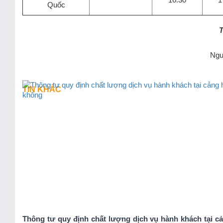
Quốc
T
Ngu
TIN KHÁC
Thông tư quy định chất lượng dịch vụ hành khách tại c