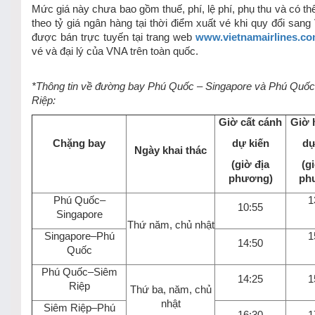
Mức giá này chưa bao gồm thuế, phí, lệ phí, phụ thu và có thể
theo tỷ giá ngân hàng tại thời điểm xuất vé khi quy đổi san
được bán trực tuyến tại trang web
www.vietnamairlines.c
vé và đại lý của VNA trên toàn quốc.
*Thông tin về đường bay Phú Quốc – Singapore và Phú Quốc
Riệp:
Giờ cất cánh
Giờ 
Chặng bay
dự kiến
dự
Ngày khai thác
(giờ địa
(g
phương)
ph
Phú Quốc–
1
10:55
Singapore
Thứ năm, chủ nhật
Singapore–Phú
1
14:50
Quốc
Phú Quốc–Siêm
14:25
1
Riệp
Thứ ba, năm, chủ
nhật
Siêm Riệp–Phú
16:30
1