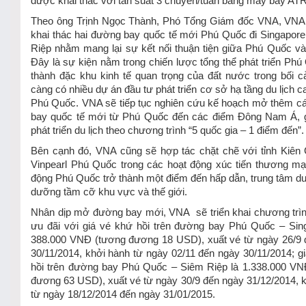
được khai thác với tần suất 3 chuyến/tuần bằng máy bay ATR
Theo ông Trịnh Ngọc Thành, Phó Tổng Giám đốc VNA, VNA
khai thác hai đường bay quốc tế mới Phú Quốc đi Singapor
Riệp nhằm mang lại sự kết nối thuận tiện giữa Phú Quốc và 
Đây là sự kiện nằm trong chiến lược tổng thể phát triển Phú
thành đặc khu kinh tế quan trọng của đất nước trong bối 
càng có nhiều dự án đầu tư phát triển cơ sở hạ tầng du lịch ca
Phú Quốc. VNA sẽ tiếp tục nghiên cứu kế hoạch mở thêm c
bay quốc tế mới từ Phú Quốc đến các điểm Đông Nam Á, 
phát triển du lịch theo chương trình “5 quốc gia – 1 điểm đến”.
Bên cạnh đó, VNA cũng sẽ hợp tác chặt chẽ với tỉnh Kiên
Vinpearl Phú Quốc trong các hoạt động xúc tiến thương mạ
động Phú Quốc trở thành một điểm đến hấp dẫn, trung tâm du 
dưỡng tầm cỡ khu vực và thế giới.
Nhân dịp mở đường bay mới, VNA sẽ triển khai chương trì
ưu đãi với giá vé khứ hồi trên đường bay Phú Quốc – Sin
388.000 VNĐ (tương đương 18 USD), xuất vé từ ngày 26/9 
30/11/2014, khởi hành từ ngày 02/11 đến ngày 30/11/2014; g
hồi trên đường bay Phú Quốc – Siêm Riệp là 1.338.000 VN
đương 63 USD), xuất vé từ ngày 30/9 đến ngày 31/12/2014, 
từ ngày 18/12/2014 đến ngày 31/01/2015.