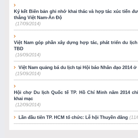
Ký kết Biên bản ghi nhớ khai thác và hợp tác xúc tiến đ
thẳng Việt Nam-Ấn Độ
(17/09/2014)
Việt Nam góp phần xây dựng hợp tác, phát triển du lịch
TBD
(16/09/2014)
Việt Nam quảng bá du lịch tại Hội báo Nhân đạo 2014 ở
(15/09/2014)
Hội chợ Du lịch Quốc tế TP. Hồ Chí Minh năm 2014 ch
khai mạc
(12/09/2014)
Lần đầu tiên TP. HCM tổ chức: Lễ hội Thuyền đăng
(11/