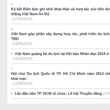
Ký kết Biên bản ghi nhớ khai thác và hợp tác xúc tiến đ
thẳng Việt Nam-Ấn Độ
(17/09/2014)
Việt Nam góp phần xây dựng hợp tác, phát triển du lịch
TBD
(16/09/2014)
Việt Nam quảng bá du lịch tại Hội báo Nhân đạo 2014 ở
(15/09/2014)
Hội chợ Du lịch Quốc tế TP. Hồ Chí Minh năm 2014 ch
khai mạc
(12/09/2014)
Lần đầu tiên TP. HCM tổ chức: Lễ hội Thuyền đăng
(11/