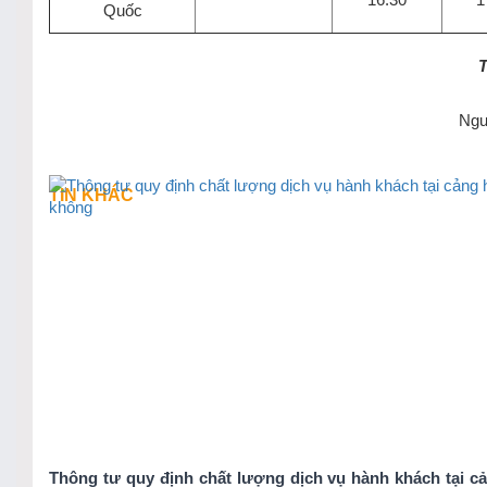
Quốc
T
Ngu
TIN KHÁC
Thông tư quy định chất lượng dịch vụ hành khách tại c