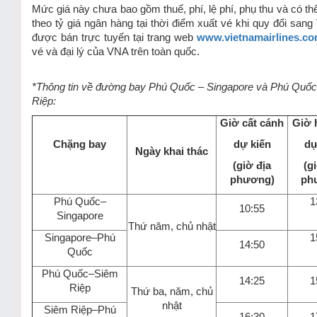
Mức giá này chưa bao gồm thuế, phí, lệ phí, phụ thu và có thể
theo tỷ giá ngân hàng tại thời điểm xuất vé khi quy đổi san
được bán trực tuyến tại trang web
www.vietnamairlines.c
vé và đại lý của VNA trên toàn quốc.
*Thông tin về đường bay Phú Quốc – Singapore và Phú Quốc
Riệp:
Giờ cất cánh
Giờ 
Chặng bay
dự kiến
dự
Ngày khai thác
(giờ địa
(g
phương)
ph
Phú Quốc–
1
10:55
Singapore
Thứ năm, chủ nhật
Singapore–Phú
1
14:50
Quốc
Phú Quốc–Siêm
14:25
1
Riệp
Thứ ba, năm, chủ
nhật
Siêm Riệp–Phú
16:30
1