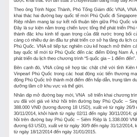
được khai thác với tần suất 3 chuyến/tuần bằng máy bay ATR
Theo ông Trịnh Ngọc Thành, Phó Tổng Giám đốc VNA, VNA
khai thác hai đường bay quốc tế mới Phú Quốc đi Singapor
Riệp nhằm mang lại sự kết nối thuận tiện giữa Phú Quốc và 
Đây là sự kiện nằm trong chiến lược tổng thể phát triển Phú
thành đặc khu kinh tế quan trọng của đất nước trong bối 
càng có nhiều dự án đầu tư phát triển cơ sở hạ tầng du lịch ca
Phú Quốc. VNA sẽ tiếp tục nghiên cứu kế hoạch mở thêm c
bay quốc tế mới từ Phú Quốc đến các điểm Đông Nam Á, 
phát triển du lịch theo chương trình “5 quốc gia – 1 điểm đến”.
Bên cạnh đó, VNA cũng sẽ hợp tác chặt chẽ với tỉnh Kiên
Vinpearl Phú Quốc trong các hoạt động xúc tiến thương mạ
động Phú Quốc trở thành một điểm đến hấp dẫn, trung tâm du 
dưỡng tầm cỡ khu vực và thế giới.
Nhân dịp mở đường bay mới, VNA sẽ triển khai chương trì
ưu đãi với giá vé khứ hồi trên đường bay Phú Quốc – Sin
388.000 VNĐ (tương đương 18 USD), xuất vé từ ngày 26/9 
30/11/2014, khởi hành từ ngày 02/11 đến ngày 30/11/2014; g
hồi trên đường bay Phú Quốc – Siêm Riệp là 1.338.000 VN
đương 63 USD), xuất vé từ ngày 30/9 đến ngày 31/12/2014, 
từ ngày 18/12/2014 đến ngày 31/01/2015.