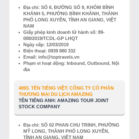
Địa chỉ: SỐ 6, ĐƯỜNG SỐ 9, KHÓM BÌNH
KHÁNH 5, PHƯỜNG BÌNH KHÁNH, THÀNH
PHỐ LONG XUYÊN, TỈNH AN GIANG, VIỆT
NAM
Giấy phép kinh doanh lữ hành số: 89-
008/2019/TCDL-GP LHQT
Ngày cấp: 12/03/2019
Điện thoại: 0939 880 332
Email: info@toptravels.vn
Phạm vi hoạt động: Inbound, Outbound, Nội
địa
4893. TÊN TIẾNG VIỆT: CÔNG TY CỔ PHẦN
THƯƠNG MẠI DU LỊCH AMAZING
TÊN TIẾNG ANH: AMAZING TOUR JOINT
STOCK COMPANY
Địa chỉ: SỐ 02 PHAN CHU TRINH, PHƯỜNG
MỸ LONG, THÀNH PHỐ LONG XUYÊN,
TỈNH AN GIANG, VIỆT NAM