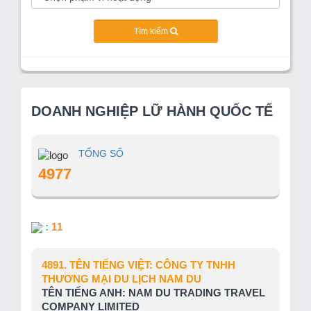
Tìm kiếm
DOANH NGHIỆP LỮ HÀNH QUỐC TẾ
TỔNG SỐ
4977
:
11
4891. TÊN TIẾNG VIỆT: CÔNG TY TNHH
THƯƠNG MẠI DU LỊCH NAM DU
TÊN TIẾNG ANH: NAM DU TRADING TRAVEL
COMPANY LIMITED