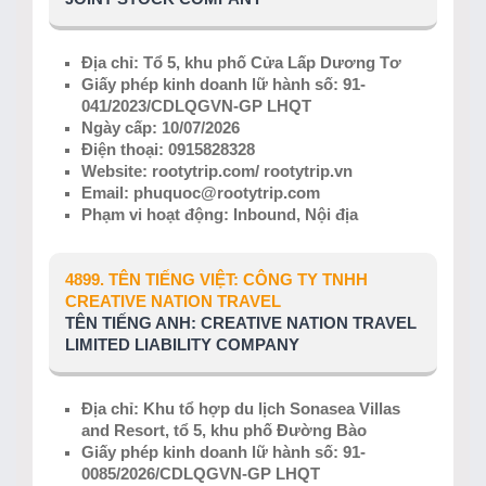
Địa chỉ: Tổ 5, khu phố Cửa Lấp Dương Tơ
Giấy phép kinh doanh lữ hành số: 91-
041/2023/CDLQGVN-GP LHQT
Ngày cấp: 10/07/2026
Điện thoại: 0915828328
Website: rootytrip.com/ rootytrip.vn
Email: phuquoc@rootytrip.com
Phạm vi hoạt động: Inbound, Nội địa
4899. TÊN TIẾNG VIỆT: CÔNG TY TNHH
CREATIVE NATION TRAVEL
TÊN TIẾNG ANH: CREATIVE NATION TRAVEL
LIMITED LIABILITY COMPANY
Địa chỉ: Khu tổ hợp du lịch Sonasea Villas
and Resort, tổ 5, khu phố Đường Bào
Giấy phép kinh doanh lữ hành số: 91-
0085/2026/CDLQGVN-GP LHQT