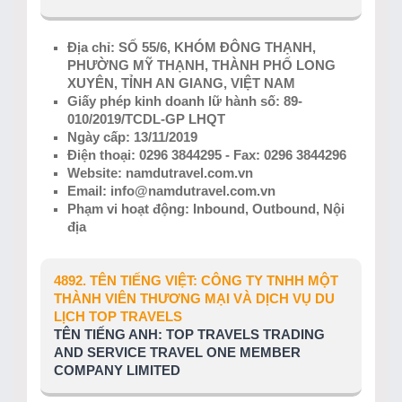
Địa chỉ: SỐ 55/6, KHÓM ĐÔNG THẠNH,
PHƯỜNG MỸ THẠNH, THÀNH PHỐ LONG
XUYÊN, TỈNH AN GIANG, VIỆT NAM
Giấy phép kinh doanh lữ hành số: 89-
010/2019/TCDL-GP LHQT
Ngày cấp: 13/11/2019
Điện thoại: 0296 3844295 - Fax: 0296 3844296
Website: namdutravel.com.vn
Email: info@namdutravel.com.vn
Phạm vi hoạt động: Inbound, Outbound, Nội
địa
4892. TÊN TIẾNG VIỆT: CÔNG TY TNHH MỘT
THÀNH VIÊN THƯƠNG MẠI VÀ DỊCH VỤ DU
LỊCH TOP TRAVELS
TÊN TIẾNG ANH: TOP TRAVELS TRADING
AND SERVICE TRAVEL ONE MEMBER
COMPANY LIMITED