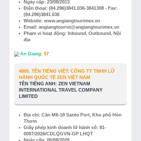
Ngày cấp: 23/08/2013
Điện thoại: (84.296)3841.036-3841308 - Fax:
(84.296)3841.036
Website: www.angiangtourimex.vn
Email: angiangtourist@angiangtourimex.vn
Phạm vi hoạt động: Inbound, Outbound, Nội
địa
An Giang:
57
4895. TÊN TIẾNG VIỆT: CÔNG TY TNHH LỮ
HÀNH QUỐC TẾ ZEN VIỆT NAM
TÊN TIẾNG ANH: ZEN VIETNAM
INTERNATIONAL TRAVEL COMPANY
LIMITED
Địa chỉ: Căn M6-18 Santo Port, Khu phố Hòn
Thơm
Giấy phép kinh doanh lữ hành số: 91-
0087/2026/CDLQGVN-GP LHQT
Ngày cấp: 06/08/2026