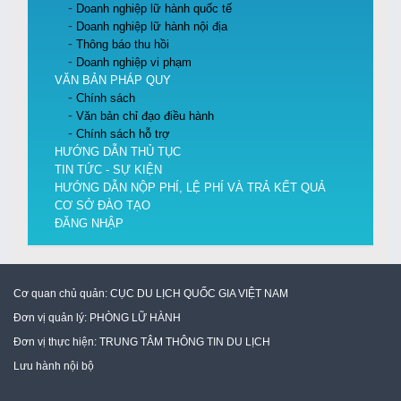
Doanh nghiệp lữ hành quốc tế
Doanh nghiệp lữ hành nội địa
Thông báo thu hồi
Doanh nghiệp vi phạm
VĂN BẢN PHÁP QUY
Chính sách
Văn bản chỉ đạo điều hành
Chính sách hỗ trợ
HƯỚNG DẪN THỦ TỤC
TIN TỨC - SỰ KIỆN
HƯỚNG DẪN NỘP PHÍ, LỆ PHÍ VÀ TRẢ KẾT QUẢ
CƠ SỞ ĐÀO TẠO
ĐĂNG NHẬP
Cơ quan chủ quản:
CỤC DU LỊCH QUỐC GIA VIỆT NAM
Đơn vị quản lý:
PHÒNG LỮ HÀNH
Đơn vị thực hiện:
TRUNG TÂM THÔNG TIN DU LỊCH
Lưu hành nội bộ