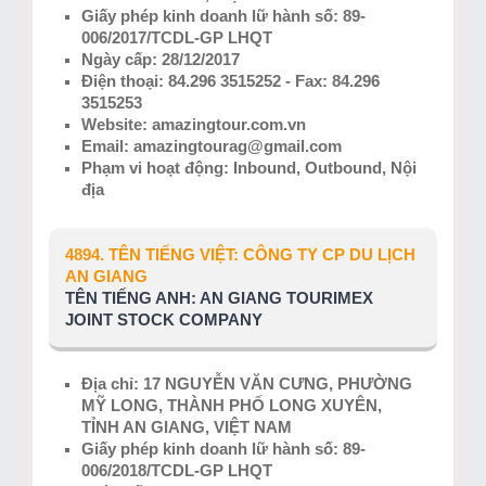
Giấy phép kinh doanh lữ hành số: 89-
006/2017/TCDL-GP LHQT
Ngày cấp: 28/12/2017
Điện thoại: 84.296 3515252 - Fax: 84.296
3515253
Website: amazingtour.com.vn
Email: amazingtourag@gmail.com
Phạm vi hoạt động: Inbound, Outbound, Nội
địa
4894. TÊN TIẾNG VIỆT: CÔNG TY CP DU LỊCH
AN GIANG
TÊN TIẾNG ANH: AN GIANG TOURIMEX
JOINT STOCK COMPANY
Địa chỉ: 17 NGUYỄN VĂN CƯNG, PHƯỜNG
MỸ LONG, THÀNH PHỐ LONG XUYÊN,
TỈNH AN GIANG, VIỆT NAM
Giấy phép kinh doanh lữ hành số: 89-
006/2018/TCDL-GP LHQT