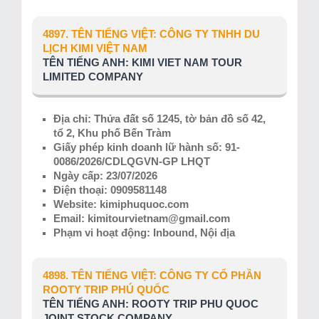
4897. TÊN TIẾNG VIỆT: CÔNG TY TNHH DU
LỊCH KIMI VIỆT NAM
TÊN TIẾNG ANH: KIMI VIET NAM TOUR
LIMITED COMPANY
Địa chỉ: Thửa đất số 1245, tờ bản đồ số 42,
tổ 2, Khu phố Bến Tràm
Giấy phép kinh doanh lữ hành số: 91-
0086/2026/CDLQGVN-GP LHQT
Ngày cấp: 23/07/2026
Điện thoại: 0909581148
Website: kimiphuquoc.com
Email: kimitourvietnam@gmail.com
Phạm vi hoạt động: Inbound, Nội địa
4898. TÊN TIẾNG VIỆT: CÔNG TY CỔ PHẦN
ROOTY TRIP PHÚ QUỐC
TÊN TIẾNG ANH: ROOTY TRIP PHU QUOC
JOINT STOCK COMPANY