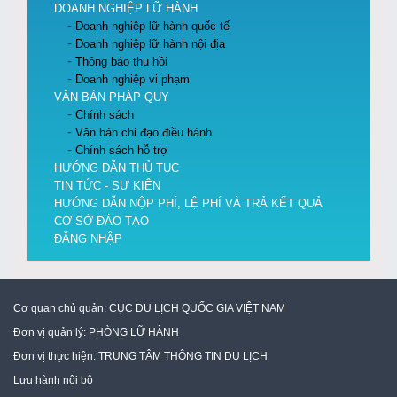
DOANH NGHIỆP LỮ HÀNH
Doanh nghiệp lữ hành quốc tế
Doanh nghiệp lữ hành nội địa
Thông báo thu hồi
Doanh nghiệp vi phạm
VĂN BẢN PHÁP QUY
Chính sách
Văn bản chỉ đạo điều hành
Chính sách hỗ trợ
HƯỚNG DẪN THỦ TỤC
TIN TỨC - SỰ KIỆN
HƯỚNG DẪN NỘP PHÍ, LỆ PHÍ VÀ TRẢ KẾT QUẢ
CƠ SỞ ĐÀO TẠO
ĐĂNG NHẬP
Cơ quan chủ quản:
CỤC DU LỊCH QUỐC GIA VIỆT NAM
Đơn vị quản lý:
PHÒNG LỮ HÀNH
Đơn vị thực hiện:
TRUNG TÂM THÔNG TIN DU LỊCH
Lưu hành nội bộ